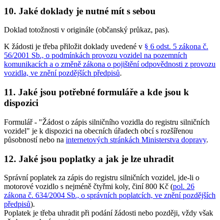
10. Jaké doklady je nutné mít s sebou
Doklad totožnosti v originále (občanský průkaz, pas).
K žádosti je třeba přiložit doklady uvedené v
§ 6 odst. 5 zákona č.
56/2001 Sb., o podmínkách provozu vozidel na pozemních
komunikacích a o změně zákona o pojištění odpovědnosti z provozu
vozidla, ve znění pozdějších předpisů
.
11. Jaké jsou potřebné formuláře a kde jsou k
dispozici
Formulář - "Žádost o zápis silničního vozidla do registru silničních
vozidel" je k dispozici na obecních úřadech obcí s rozšířenou
působností nebo na
internetových stránkách Ministerstva dopravy
.
12. Jaké jsou poplatky a jak je lze uhradit
Správní poplatek za zápis do registru silničních vozidel, jde-li o
motorové vozidlo s nejméně čtyřmi koly, činí
800 Kč
(
pol. 26
zákona č. 634/2004 Sb., o správních poplatcích, ve znění pozdějších
předpisů
).
Poplatek je třeba uhradit při podání žádosti nebo později, vždy však