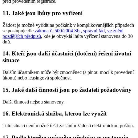
před provedením registrace.
13. Jaké jsou lhůty pro vyřízení
Žádost je možné vyřídit na počkání; v komplikovanějších případech
se postupuje dle
zákona č. 500/2004 Sb., správní řád, ve znění
pozdějších předpisů
, kde je obvyklá lhůta vyřízení stanovena do 30
dnů.
14. Kteří jsou další účastníci (dotčení) řešení životní
situace
Dalším účastníkem může být zmocněnec (s plnou mocí k provedení
úkonu) nebo leasingová společnost.
15. Jaké další činnosti jsou po žadateli požadovány
Další činnosti nejsou stanoveny.
16. Elektronická služba, kterou lze využít
Tuto situaci není možné řešit zasláním žádosti elektronickou poštou.
17. Podle kterého právního předpisu se postupuje