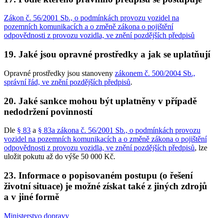
Zákon č. 56/2001 Sb., o podmínkách provozu vozidel na
pozemních komunikacích a o změně zákona o pojištění
odpovědnosti z provozu vozidla, ve znění pozdějších předpisů
19. Jaké jsou opravné prostředky a jak se uplatňují
Opravné prostředky jsou stanoveny
zákonem č. 500/2004 Sb.,
správní řád, ve znění pozdějších předpisů
.
20. Jaké sankce mohou být uplatněny v případě
nedodržení povinností
Dle
§ 83
a
§ 83a zákona č. 56/2001 Sb., o podmínkách provozu
vozidel na pozemních komunikacích a o změně zákona o pojištění
odpovědnosti z provozu vozidla, ve znění pozdějších předpisů
, lze
uložit pokutu až do výše 50 000 Kč.
23. Informace o popisovaném postupu (o řešení
životní situace) je možné získat také z jiných zdrojů
a v jiné formě
Ministerstvo dopravy