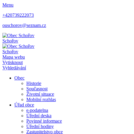
Menu
+420739222073
ouschorov@seznam.cz
Schořov
Schořov
Mapa webu
Vytisknout
Vyhledávání
Obec
Historie
Současnost
Životní situace
Mobilní rozhlas
Úřad obce
e-podatelna
Úřední deska
Povinné informace
Úřední hodiny
Zastupitelstvo obce