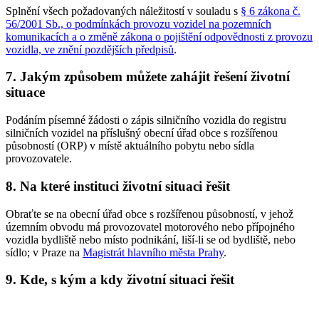
Splnění všech požadovaných náležitostí v souladu s
§ 6 zákona č.
56/2001 Sb., o podmínkách provozu vozidel na pozemních
komunikacích a o změně zákona o pojištění odpovědnosti z provozu
vozidla, ve znění pozdějších předpisů
.
7. Jakým způsobem můžete zahájit řešení životní
situace
Podáním písemné žádosti o zápis silničního vozidla do registru
silničních vozidel na příslušný obecní úřad obce s rozšířenou
působností (ORP) v místě aktuálního pobytu nebo sídla
provozovatele.
8. Na které instituci životní situaci řešit
Obraťte se na obecní úřad obce s rozšířenou působností, v jehož
územním obvodu má provozovatel motorového nebo přípojného
vozidla bydliště nebo místo podnikání, liší-li se od bydliště, nebo
sídlo; v Praze na
Magistrát hlavního města Prahy
.
9. Kde, s kým a kdy životní situaci řešit