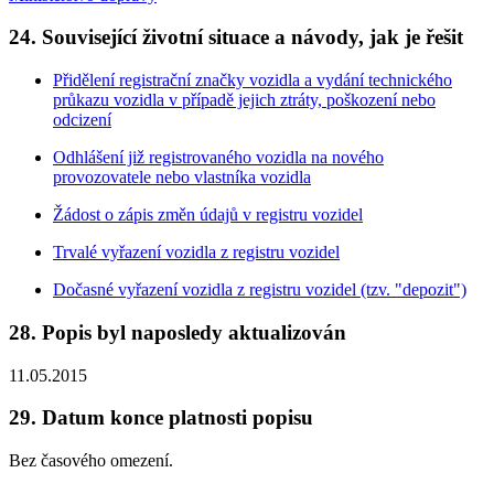
24. Související životní situace a návody, jak je řešit
Přidělení registrační značky vozidla a vydání technického
průkazu vozidla v případě jejich ztráty, poškození nebo
odcizení
Odhlášení již registrovaného vozidla na nového
provozovatele nebo vlastníka vozidla
Žádost o zápis změn údajů v registru vozidel
Trvalé vyřazení vozidla z registru vozidel
Dočasné vyřazení vozidla z registru vozidel (tzv. "depozit")
28. Popis byl naposledy aktualizován
11.05.2015
29. Datum konce platnosti popisu
Bez časového omezení.