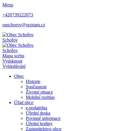
Menu
+420739222073
ouschorov@seznam.cz
Schořov
Schořov
Mapa webu
Vytisknout
Vyhledávání
Obec
Historie
Současnost
Životní situace
Mobilní rozhlas
Úřad obce
e-podatelna
Úřední deska
Povinné informace
Úřední hodiny
Zastupitelstvo obce