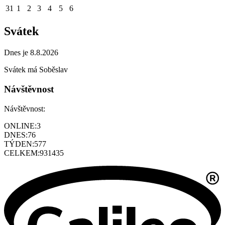
31
1
2
3
4
5
6
Svátek
Dnes je 8.8.2026
Svátek má
Soběslav
Návštěvnost
Návštěvnost:
ONLINE:
3
DNES:
76
TÝDEN:
577
CELKEM:
931435