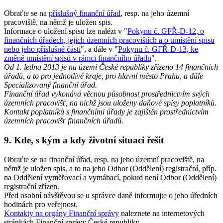
Obraťte se na
příslušný finanční úřad
, resp. na jeho územní
pracoviště, na němž je uložen spis.
Informace o uložení spisu lze nalézt v "
Pokynu č. GFŘ-D-12, o
finančních úřadech, jejich územních pracovištích a o umístění spisu
nebo jeho příslušné části
", a dále v "
Pokynu č. GFŘ-D-13, ke
změně umístění spisů v rámci finančního úřadu
".
Od 1. ledna 2013 je na území České republiky zřízeno 14 finančních
úřadů, a to pro jednotlivé kraje, pro hlavní město Prahu, a dále
Specializovaný finanční úřad.
Finanční úřad vykonává věcnou působnost prostřednictvím svých
územních pracovišť, na nichž jsou uloženy daňové spisy poplatníků.
Kontakt poplatníků s finančními úřady je zajištěn prostřednictvím
územních pracovišť finančních úřadů.
9. Kde, s kým a kdy životní situaci řešit
Obraťte se na finanční úřad, resp. na jeho územní pracoviště, na
němž je uložen spis, a to na jeho Odbor (Oddělení) registrační, příp.
na Oddělení vyměřovací a vymáhací, pokud není Odbor (Oddělení)
registrační zřízen.
Před osobní návštěvou se u správce daně informujte o jeho úředních
hodinách pro veřejnost.
Kontakty na orgány Finanční správy
naleznete na internetových
stránkách Finanční správy České republiky.