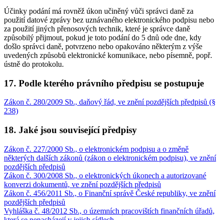
Účinky podání má rovněž úkon učiněný vůči správci daně za
použití datové zprávy bez uznávaného elektronického podpisu nebo
za použití jiných přenosových technik, které je správce daně
způsobilý přijmout, pokud je toto podání do 5 dnů ode dne, kdy
došlo správci daně, potvrzeno nebo opakováno některým z výše
uvedených způsobů elektronické komunikace, nebo písemně, popř.
ústně do protokolu.
17. Podle kterého právního předpisu se postupuje
Zákon č. 280/2009 Sb., daňový řád, ve znění pozdějších předpisů (§
238)
18. Jaké jsou související předpisy
Zákon č. 227/2000 Sb., o elektronickém podpisu a o změně
některých dalších zákonů (zákon o elektronickém podpisu), ve znění
pozdějších předpisů
Zákon č. 300/2008 Sb., o elektronických úkonech a autorizované
konverzi dokumentů, ve znění pozdějších předpisů
Zákon č. 456/2011 Sb., o Finanční správě České republiky, ve znění
pozdějších předpisů
Vyhláška č. 48/2012 Sb., o územních pracovištích finančních úřadů,
která se nenacházejí v jejich sídlech