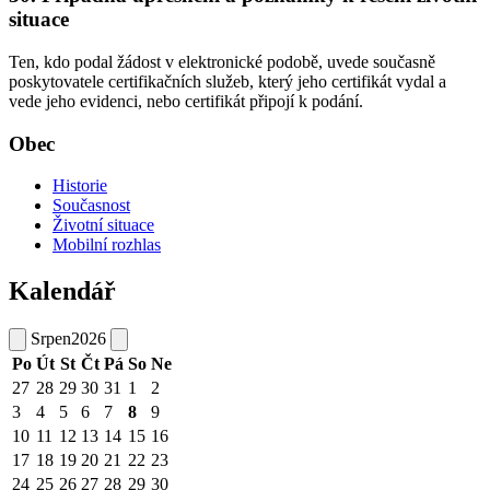
situace
Ten, kdo podal žádost v elektronické podobě, uvede současně
poskytovatele certifikačních služeb, který jeho certifikát vydal a
vede jeho evidenci, nebo certifikát připojí k podání.
Obec
Historie
Současnost
Životní situace
Mobilní rozhlas
Kalendář
Srpen
2026
Po
Út
St
Čt
Pá
So
Ne
27
28
29
30
31
1
2
3
4
5
6
7
8
9
10
11
12
13
14
15
16
17
18
19
20
21
22
23
24
25
26
27
28
29
30