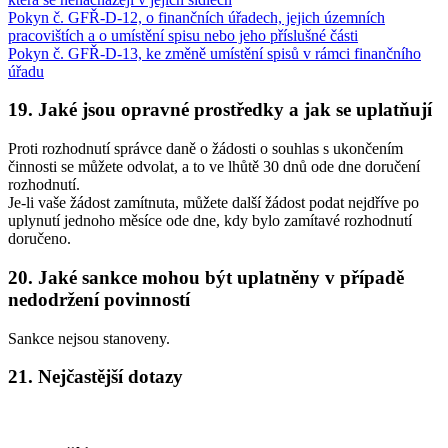
Pokyn č. GFŘ-D-12, o finančních úřadech, jejich územních
pracovištích a o umístění spisu nebo jeho příslušné části
Pokyn č. GFŘ-D-13, ke změně umístění spisů v rámci finančního
úřadu
19. Jaké jsou opravné prostředky a jak se uplatňují
Proti rozhodnutí správce daně o žádosti o souhlas s ukončením
činnosti se můžete odvolat, a to ve lhůtě 30 dnů ode dne doručení
rozhodnutí.
Je-li vaše žádost zamítnuta, můžete další žádost podat nejdříve po
uplynutí jednoho měsíce ode dne, kdy bylo zamítavé rozhodnutí
doručeno.
20. Jaké sankce mohou být uplatněny v případě
nedodržení povinností
Sankce nejsou stanoveny.
21. Nejčastější dotazy