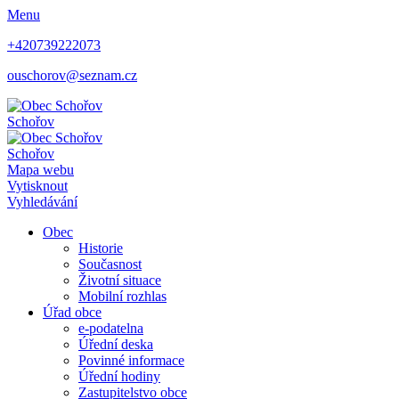
Menu
+420739222073
ouschorov@seznam.cz
Schořov
Schořov
Mapa webu
Vytisknout
Vyhledávání
Obec
Historie
Současnost
Životní situace
Mobilní rozhlas
Úřad obce
e-podatelna
Úřední deska
Povinné informace
Úřední hodiny
Zastupitelstvo obce