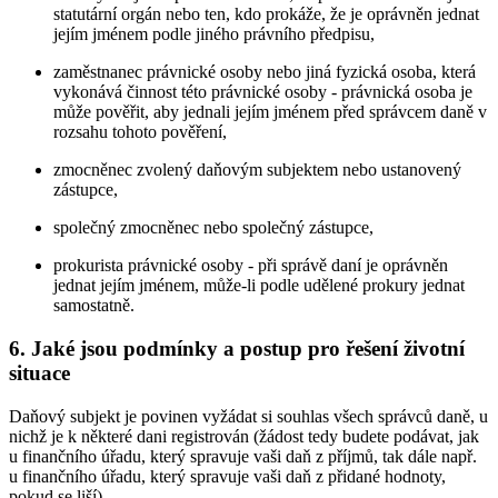
statutární orgán nebo ten, kdo prokáže, že je oprávněn jednat
jejím jménem podle jiného právního předpisu,
zaměstnanec právnické osoby nebo jiná fyzická osoba, která
vykonává činnost této právnické osoby - právnická osoba je
může pověřit, aby jednali jejím jménem před správcem daně v
rozsahu tohoto pověření,
zmocněnec zvolený daňovým subjektem nebo ustanovený
zástupce,
společný zmocněnec nebo společný zástupce,
prokurista právnické osoby - při správě daní je oprávněn
jednat jejím jménem, může-li podle udělené prokury jednat
samostatně.
6. Jaké jsou podmínky a postup pro řešení životní
situace
Daňový subjekt je povinen vyžádat si souhlas všech správců daně, u
nichž je k některé dani registrován (žádost tedy budete podávat, jak
u finančního úřadu, který spravuje vaši daň z příjmů, tak dále např.
u finančního úřadu, který spravuje vaši daň z přidané hodnoty,
pokud se liší).