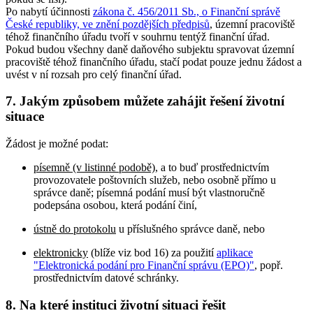
Po nabytí účinnosti
zákona č. 456/2011 Sb., o Finanční správě
České republiky, ve znění pozdějších předpisů
, územní pracoviště
téhož finančního úřadu tvoří v souhrnu tentýž finanční úřad.
Pokud budou všechny daně daňového subjektu spravovat územní
pracoviště téhož finančního úřadu, stačí podat pouze jednu žádost a
uvést v ní rozsah pro celý finanční úřad.
7. Jakým způsobem můžete zahájit řešení životní
situace
Žádost je možné podat:
písemně (v listinné podobě)
, a to buď prostřednictvím
provozovatele poštovních služeb, nebo osobně přímo u
správce daně; písemná podání musí být vlastnoručně
podepsána osobou, která podání činí,
ústně do protokolu
u příslušného správce daně, nebo
elektronicky
(blíže viz bod 16) za použití
aplikace
"Elektronická podání pro Finanční správu (EPO)"
, popř.
prostřednictvím datové schránky.
8. Na které instituci životní situaci řešit