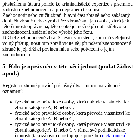
příslušnému útvaru policie ke kriminalistické expertize s písemnou
žádostí o znehodnocení na předepsaném tiskopisu
.
Znehodnotit nebo zničit zbraň, hlavní část zbraně nebo zakázaný
doplněk zbraně nebo vyrobit řez zbraně smí jen osoba, která je k
této činnosti oprávněna; této osobě je možné předat i střelivo ke
znehodnocení, zničení nebo výrobě jeho řezu
.
Držitel znehodnocené zbraně nesmí v místech, kam má veřejnost
volný přístup, nosit tuto zbraň viditelně; při nošení znehodnocené
zbraně je její držitel povinen mít u sebe potvrzení o jejím
znehodnocení.
5. Kdo je oprávněn v této věci jednat (podat žádost
apod.)
Registraci zbraně provádí příslušný útvar policie na základě
oznámení:
fyzické nebo právnické osoby, která nabude vlastnictví ke
zbrani kategorie A, B nebo C,
fyzické nebo právnické osoby, která převede vlastnictví ke
zbrani kategorie A, B nebo C,
fyzické nebo právnické osoby, která převede vlastnictví ke
zbrani kategorie A, B nebo C v rámci své podnikatelské
činnosti (taková osoba postupuje s použitím
elektronické