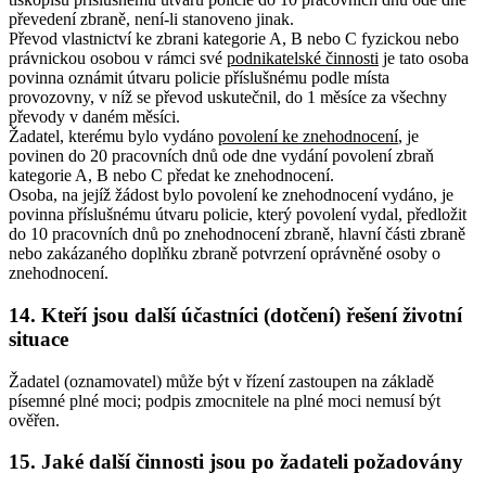
převedení zbraně, není-li stanoveno jinak.
Převod vlastnictví ke zbrani kategorie A, B nebo C fyzickou nebo
právnickou osobou v rámci své
podnikatelské činnosti
je tato osoba
povinna oznámit útvaru policie příslušnému podle místa
provozovny, v níž se převod uskutečnil, do 1 měsíce za všechny
převody v daném měsíci.
Žadatel, kterému bylo vydáno
povolení ke znehodnocení
, je
povinen do 20 pracovních dnů ode dne vydání povolení zbraň
kategorie A, B nebo C předat ke znehodnocení.
Osoba, na jejíž žádost bylo povolení ke znehodnocení vydáno, je
povinna příslušnému útvaru policie, který povolení vydal, předložit
do 10 pracovních dnů po znehodnocení zbraně, hlavní části zbraně
nebo zakázaného doplňku zbraně potvrzení oprávněné osoby o
znehodnocení.
14. Kteří jsou další účastníci (dotčení) řešení životní
situace
Žadatel (oznamovatel) může být v řízení zastoupen na základě
písemné plné moci; podpis zmocnitele na plné moci nemusí být
ověřen.
15. Jaké další činnosti jsou po žadateli požadovány