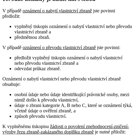
V případě
oznámení o nabytí vlastnictví zbraně
jste povinni
předložit:
vyplněný tiskopis oznámení o nabytí vlastnictví nebo převodu
vlastnictví zbraně a
předmětnou zbraň.
V případě
oznámení o převodu vlastnictví zbraně
jste povinni:
předložit vyplněný tiskopis oznámení o nabytí vlastnictví
nebo převodu vlastnictví zbraně a
odevzdat průkaz zbraně.
Oznámení o nabytí vlastnictví nebo převodu vlastnictví zbraně
obsahuje
:
osobní údaje nebo údaje identifikující právnické osoby, mezi
nimiž došlo k převodu vlastnictví,
údaje o zbrani kategorie A, B nebo C, které se oznámení týká,
včetně údaje o ověření zbraně, a
způsob převodu vlastnictví.
K vyplněnému tiskopisu
žádosti o povolení znehodnocení-zničení-
výroby řezu zbraně-zakázaného doplňku zbraně
je nutné přiložit: