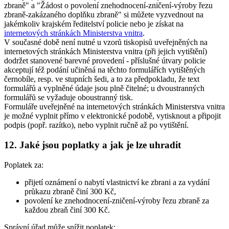
zbraně" a "Žádost o povolení znehodnocení-zničení-výroby řezu
zbraně-zakázaného doplňku zbraně" si můžete vyzvednout na
jakémkoliv krajském ředitelství policie nebo je získat na
internetových stránkách Ministerstva vnitra
.
V současné době není nutné u vzorů tiskopisů uveřejněných na
internetových stránkách Ministerstva vnitra (při jejich vytištění)
dodržet stanovené barevné provedení - příslušné útvary policie
akceptují též podání učiněná na těchto formulářích vytištěných
černobíle, resp. ve stupních šedi, a to za předpokladu, že text
formulářů a vyplněné údaje jsou plně čitelné; u dvoustranných
formulářů se vyžaduje oboustranný tisk.
Formuláře uveřejněné na internetových stránkách Ministerstva vnitra
je možné vyplnit přímo v elektronické podobě, vytisknout a připojit
podpis (popř. razítko), nebo vyplnit ručně až po vytištění.
12. Jaké jsou poplatky a jak je lze uhradit
Poplatek za:
přijetí oznámení o nabytí vlastnictví ke zbrani a za vydání
průkazu zbraně činí 300 Kč,
povolení ke znehodnocení-zničení-výroby řezu zbraně za
každou zbraň činí 300 Kč.
Správní úřad může snížit poplatek: