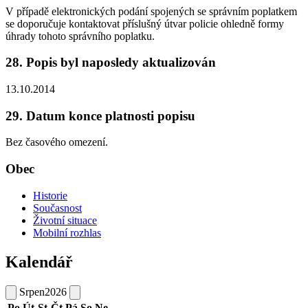
V případě elektronických podání spojených se správním poplatkem
se doporučuje kontaktovat příslušný útvar policie ohledně formy
úhrady tohoto správního poplatku.
28. Popis byl naposledy aktualizován
13.10.2014
29. Datum konce platnosti popisu
Bez časového omezení.
Obec
Historie
Současnost
Životní situace
Mobilní rozhlas
Kalendář
Srpen
2026
Po
Út
St
Čt
Pá
So
Ne