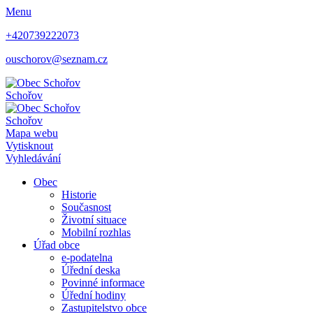
Menu
+420739222073
ouschorov@seznam.cz
Schořov
Schořov
Mapa webu
Vytisknout
Vyhledávání
Obec
Historie
Současnost
Životní situace
Mobilní rozhlas
Úřad obce
e-podatelna
Úřední deska
Povinné informace
Úřední hodiny
Zastupitelstvo obce