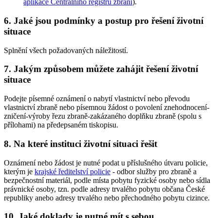
aplikace Centrálního registru zbraní
).
6. Jaké jsou podmínky a postup pro řešení životní
situace
Splnění všech požadovaných náležitostí.
7. Jakým způsobem můžete zahájit řešení životní
situace
Podejte písemné oznámení o nabytí vlastnictví nebo převodu
vlastnictví zbraně nebo písemnou žádost o povolení znehodnocení-
zničení-výroby řezu zbraně-zakázaného doplňku zbraně (spolu s
přílohami) na předepsaném tiskopisu.
8. Na které instituci životní situaci řešit
Oznámení nebo žádost je nutné podat u příslušného útvaru policie,
kterým je
krajské ředitelství policie
- odbor služby pro zbraně a
bezpečnostní materiál, podle místa pobytu fyzické osoby nebo sídla
právnické osoby, tzn. podle adresy trvalého pobytu občana České
republiky anebo adresy trvalého nebo přechodného pobytu cizince.
10. Jaké doklady je nutné mít s sebou