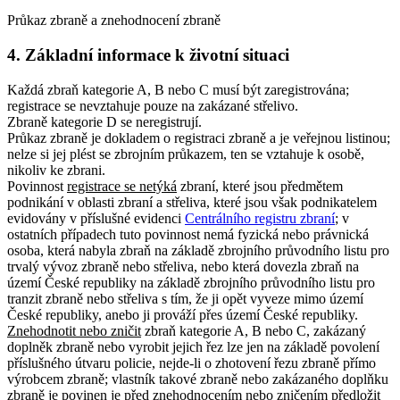
Průkaz zbraně a znehodnocení zbraně
4. Základní informace k životní situaci
Každá zbraň kategorie A, B nebo C musí být zaregistrována;
registrace se nevztahuje pouze na zakázané střelivo.
Zbraně kategorie D se neregistrují.
Průkaz zbraně je dokladem o registraci zbraně a je veřejnou listinou
;
nelze si jej plést se zbrojním průkazem, ten se vztahuje k osobě,
nikoliv ke zbrani.
Povinnost
registrace se netýká
zbraní, které jsou předmětem
podnikání v oblasti zbraní a střeliva, které jsou však podnikatelem
evidovány v příslušné evidenci
Centrálního registru zbraní
; v
ostatních případech tuto povinnost nemá fyzická nebo právnická
osoba, která nabyla zbraň na základě zbrojního průvodního listu pro
trvalý vývoz zbraně nebo střeliva, nebo která dovezla zbraň na
území České republiky na základě zbrojního průvodního listu pro
tranzit zbraně nebo střeliva s tím, že ji opět vyveze mimo území
České republiky, anebo ji prováží přes území České republiky.
Znehodnotit nebo zničit
zbraň kategorie A, B nebo C, zakázaný
doplněk zbraně nebo vyrobit jejich řez lze jen na základě povolení
příslušného útvaru policie, nejde-li o zhotovení řezu zbraně přímo
výrobcem zbraně
; vlastník takové zbraně nebo zakázaného doplňku
zbraně je povinen je před znehodnocením nebo zničením předložit