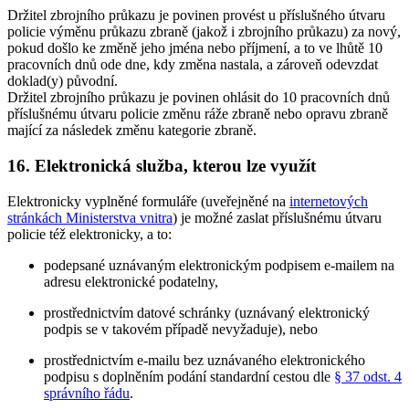
Držitel zbrojního průkazu je povinen provést u příslušného útvaru
policie výměnu průkazu zbraně (jakož i zbrojního průkazu) za nový,
pokud došlo ke změně jeho jména nebo příjmení, a to ve lhůtě 10
pracovních dnů ode dne, kdy změna nastala, a zároveň odevzdat
doklad(y) původní.
Držitel zbrojního průkazu je povinen ohlásit do 10 pracovních dnů
příslušnému útvaru policie změnu ráže zbraně nebo opravu zbraně
mající za následek změnu kategorie zbraně.
16. Elektronická služba, kterou lze využít
Elektronicky vyplněné formuláře (uveřejněné na
internetových
stránkách Ministerstva vnitra
) je možné zaslat příslušnému útvaru
policie též elektronicky, a to:
podepsané uznávaným elektronickým podpisem e-mailem na
adresu elektronické podatelny,
prostřednictvím datové schránky (uznávaný elektronický
podpis se v takovém případě nevyžaduje), nebo
prostřednictvím e-mailu bez uznávaného elektronického
podpisu s doplněním podání standardní cestou dle
§ 37 odst. 4
správního řádu
.