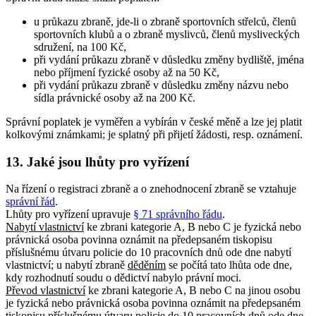
u průkazu zbraně, jde-li o zbraně sportovních střelců, členů
sportovních klubů a o zbraně myslivců, členů mysliveckých
sdružení, na 100 Kč,
při vydání průkazu zbraně v důsledku změny bydliště, jména
nebo příjmení fyzické osoby až na 50 Kč,
při vydání průkazu zbraně v důsledku změny názvu nebo
sídla právnické osoby až na 200 Kč.
Správní poplatek je vyměřen a vybírán v české měně a lze jej platit
kolkovými známkami; je splatný při přijetí žádosti, resp. oznámení.
13. Jaké jsou lhůty pro vyřízení
Na řízení o registraci zbraně a o znehodnocení zbraně se vztahuje
správní řád
.
Lhůty pro vyřízení upravuje
§ 71 správního řádu
.
Nabytí vlastnictví
ke zbrani kategorie A, B nebo C je fyzická nebo
právnická osoba povinna oznámit na předepsaném tiskopisu
příslušnému útvaru policie do 10 pracovních dnů ode dne nabytí
vlastnictví; u nabytí zbraně
děděním
se počítá tato lhůta ode dne,
kdy rozhodnutí soudu o dědictví nabylo právní moci.
Převod vlastnictví
ke zbrani kategorie A, B nebo C na jinou osobu
je fyzická nebo právnická osoba povinna oznámit na předepsaném
tiskopisu příslušnému útvaru policie do 10 pracovních dnů ode dne