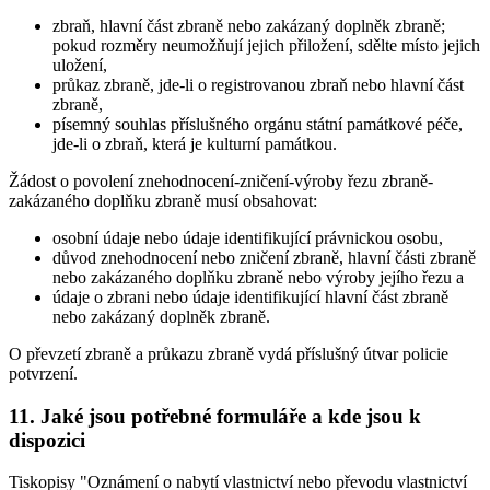
zbraň, hlavní část zbraně nebo zakázaný doplněk zbraně;
pokud rozměry neumožňují jejich přiložení, sdělte místo jejich
uložení,
průkaz zbraně, jde-li o registrovanou zbraň nebo hlavní část
zbraně,
písemný souhlas příslušného orgánu státní památkové péče,
jde-li o zbraň, která je kulturní památkou.
Žádost o povolení znehodnocení-zničení-výroby řezu zbraně-
zakázaného doplňku zbraně musí obsahovat
:
osobní údaje nebo údaje identifikující právnickou osobu,
důvod znehodnocení nebo zničení zbraně, hlavní části zbraně
nebo zakázaného doplňku zbraně nebo výroby jejího řezu a
údaje o zbrani nebo údaje identifikující hlavní část zbraně
nebo zakázaný doplněk zbraně.
O převzetí zbraně a průkazu zbraně vydá příslušný útvar policie
potvrzení.
11. Jaké jsou potřebné formuláře a kde jsou k
dispozici
Tiskopisy "Oznámení o nabytí vlastnictví nebo převodu vlastnictví