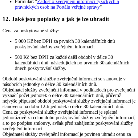
Formulář: "
Žádost o zveřejnění informací fyzických a
právnických osob na Portálu veřejné správy
"
12. Jaké jsou poplatky a jak je lze uhradit
Cena za poskytované služby:
5 000 Kč bez DPH za prvních 30 kalendářních dnů
poskytování služby zveřejnění informací;
500 Kč bez DPH za každé další období v délce 30
kalendářních dnů, následujících po prvních 30kalendářních
dnech poskytování služby.
Období poskytování služby zveřejnění informací se stanovuje v
násobcích jednotky o délce 30 kalendářních dnů.
Objednatel služby zveřejnění informací v podkladech pro zveřejnění
vyznačí počet jednotek o délce 30 kalendářních dnů, přičemž
nejvýše přípustné období poskytování služby zveřejnění informací je
stanoveno na dobu 12-ti jednotek o délce 30 kalendářních dnů.
Cena za poskytování služby zveřejnění informací je splatná
jednorázově za celou dobu poskytování služby zveřejnění informací,
a to po podpisu smlouvy, avšak před zahájením poskytování služby
zveřejnění informací.
Objednatel služby zveřejnění informací je povinen uhradit cenu za