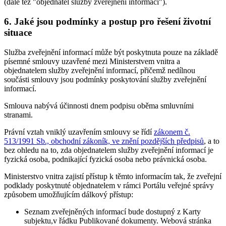
(dále též "objednatel služby zveřejnění informací").
6. Jaké jsou podmínky a postup pro řešení životní
situace
Služba zveřejnění informací může být poskytnuta pouze na základě
písemné smlouvy uzavřené mezi Ministerstvem vnitra a
objednatelem služby zveřejnění informací, přičemž nedílnou
součásti smlouvy jsou podmínky poskytování služby zveřejnění
informací.
Smlouva nabývá účinnosti dnem podpisu oběma smluvními
stranami.
Právní vztah vniklý uzavřením smlouvy se řídí
zákonem č.
513/1991 Sb., obchodní zákoník, ve znění pozdějších předpisů
, a to
bez ohledu na to, zda objednatelem služby zveřejnění informací je
fyzická osoba, podnikající fyzická osoba nebo právnická osoba.
Ministerstvo vnitra zajistí přístup k těmto informacím tak, že zveřejní
podklady poskytnuté objednatelem v rámci Portálu veřejné správy
způsobem umožňujícím dálkový přístup:
Seznam zveřejněných informací bude dostupný z Karty
subjektu,v řádku Publikované dokumenty. Webová stránka