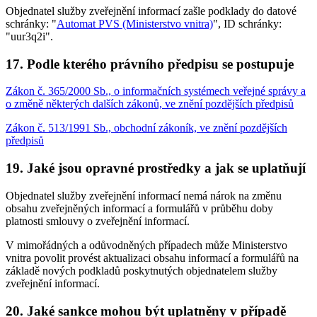
Objednatel služby zveřejnění informací zašle podklady do datové
schránky: "
Automat PVS (Ministerstvo vnitra)
", ID schránky:
"uur3q2i".
17. Podle kterého právního předpisu se postupuje
Zákon č. 365/2000 Sb., o informačních systémech veřejné správy a
o změně některých dalších zákonů, ve znění pozdějších předpisů
Zákon č. 513/1991 Sb., obchodní zákoník, ve znění pozdějších
předpisů
19. Jaké jsou opravné prostředky a jak se uplatňují
Objednatel služby zveřejnění informací nemá nárok na změnu
obsahu zveřejněných informací a formulářů v průběhu doby
platnosti smlouvy o zveřejnění informací.
V mimořádných a odůvodněných případech může Ministerstvo
vnitra povolit provést aktualizaci obsahu informací a formulářů na
základě nových podkladů poskytnutých objednatelem služby
zveřejnění informací.
20. Jaké sankce mohou být uplatněny v případě