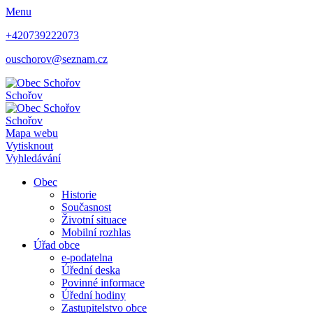
Menu
+420739222073
ouschorov@seznam.cz
Schořov
Schořov
Mapa webu
Vytisknout
Vyhledávání
Obec
Historie
Současnost
Životní situace
Mobilní rozhlas
Úřad obce
e-podatelna
Úřední deska
Povinné informace
Úřední hodiny
Zastupitelstvo obce