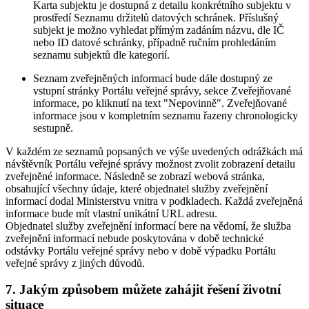
Karta subjektu je dostupná z detailu konkrétního subjektu v
prostředí Seznamu držitelů datových schránek. Příslušný
subjekt je možno vyhledat přímým zadáním názvu, dle IČ
nebo ID datové schránky, případně ručním prohledáním
seznamu subjektů dle kategorií.
Seznam zveřejněných informací bude dále dostupný ze
vstupní stránky Portálu veřejné správy, sekce Zveřejňované
informace, po kliknutí na text "Nepovinně". Zveřejňované
informace jsou v kompletním seznamu řazeny chronologicky
sestupně.
V každém ze seznamů popsaných ve výše uvedených odrážkách má
návštěvník Portálu veřejné správy možnost zvolit zobrazení detailu
zveřejněné informace. Následně se zobrazí webová stránka,
obsahující všechny údaje, které objednatel služby zveřejnění
informací dodal Ministerstvu vnitra v podkladech. Každá zveřejněná
informace bude mít vlastní unikátní URL adresu.
Objednatel služby zveřejnění informací bere na vědomí, že služba
zveřejnění informací nebude poskytována v době technické
odstávky Portálu veřejné správy nebo v době výpadku Portálu
veřejné správy z jiných důvodů.
7. Jakým způsobem můžete zahájit řešení životní
situace