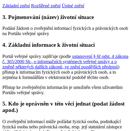
Základní znění
Rozšířené znění
Úplné znění
3. Pojmenování (název) životní situace
Podání žádosti o zveřejnění informací fyzických a právnických osob
na Portálu veřejné správy
4. Základní informace k životní situaci
Portál veřejné správy zajišťuje (podle
ustanovení § 6f odst. 4 zákona
č. 365/2000 Sb., o informačních systémech veřejné správy a o
změně některých dalších zákonů, ve znění pozdějších předpisů
)
přístup k informacím fyzických osob a právnických osob, a to
zejména k formulářům v elektronické podobě těchto osob.
Přístup ke zveřejněným informacím je umožněn všem uživatelům
Portálu veřejné správy.
5. Kdo je oprávněn v této věci jednat (podat žádost
apod.)
O zveřejnění informací může požádat fyzická osoba, podnikající
fyzická osoba nebo právnická osoba, resp. její statutární zástupce