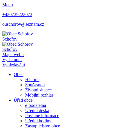
Menu
+420739222073
ouschorov@seznam.cz
Schořov
Schořov
Mapa webu
Vytisknout
Vyhledávání
Obec
Historie
Současnost
Životní situace
Mobilní rozhlas
Úřad obce
e-podatelna
Úřední deska
Povinné informace
Úřední hodiny
Zastupitelstvo obce