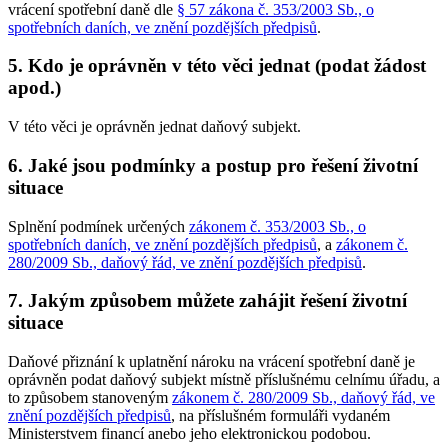
vrácení spotřební daně dle
§ 57 zákona č. 353/2003 Sb., o
spotřebních daních, ve znění pozdějších předpisů
.
5. Kdo je oprávněn v této věci jednat (podat žádost
apod.)
V této věci je oprávněn jednat daňový subjekt.
6. Jaké jsou podmínky a postup pro řešení životní
situace
Splnění podmínek určených
zákonem č. 353/2003 Sb., o
spotřebních daních, ve znění pozdějších předpisů
, a
zákonem č.
280/2009 Sb., daňový řád, ve znění pozdějších předpisů
.
7. Jakým způsobem můžete zahájit řešení životní
situace
Daňové přiznání k uplatnění nároku na vrácení spotřební daně je
oprávněn podat daňový subjekt místně příslušnému celnímu úřadu, a
to způsobem stanoveným
zákonem č. 280/2009 Sb., daňový řád, ve
znění pozdějších předpisů
, na příslušném formuláři vydaném
Ministerstvem financí anebo jeho elektronickou podobou.