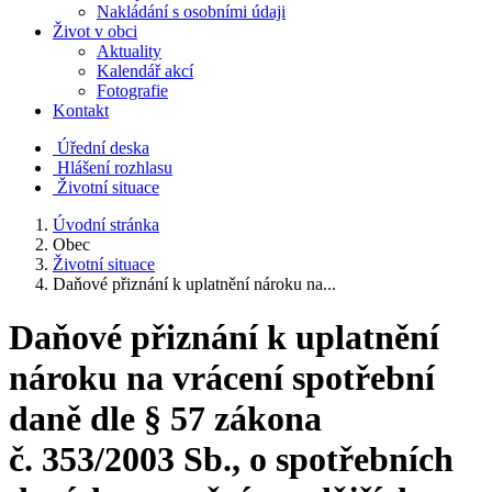
Nakládání s osobními údaji
Život v obci
Aktuality
Kalendář akcí
Fotografie
Kontakt
Úřední deska
Hlášení rozhlasu
Životní situace
Úvodní stránka
Obec
Životní situace
Daňové přiznání k uplatnění nároku na...
Daňové přiznání k uplatnění
nároku na vrácení spotřební
daně dle § 57 zákona
č. 353/2003 Sb., o spotřebních