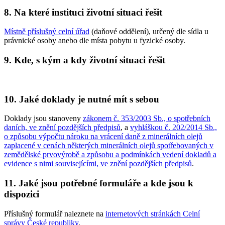
8. Na které instituci životní situaci řešit
Místně příslušný celní úřad
(daňové oddělení), určený dle sídla u
právnické osoby anebo dle místa pobytu u fyzické osoby.
9. Kde, s kým a kdy životní situaci řešit
10. Jaké doklady je nutné mít s sebou
Doklady jsou stanoveny
zákonem č. 353/2003 Sb., o spotřebních
daních, ve znění pozdějších předpisů
, a
vyhláškou č. 202/2014 Sb.,
o způsobu výpočtu nároku na vrácení daně z minerálních olejů
zaplacené v cenách některých minerálních olejů spotřebovaných v
zemědělské prvovýrobě a způsobu a podmínkách vedení dokladů a
evidence s nimi souvisejícími, ve znění pozdějších předpisů
.
11. Jaké jsou potřebné formuláře a kde jsou k
dispozici
Příslušný formulář naleznete na
internetových stránkách Celní
správy České republiky
.