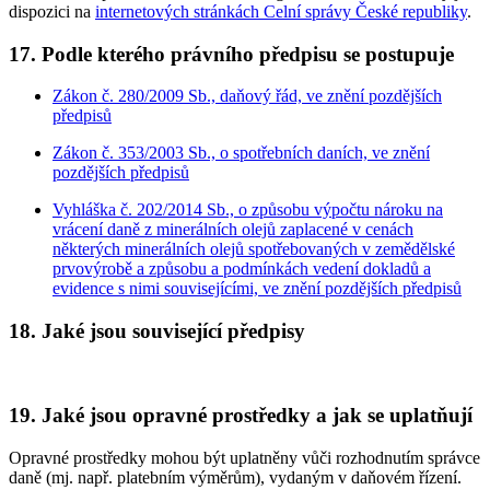
dispozici na
internetových stránkách Celní správy České republiky
.
17. Podle kterého právního předpisu se postupuje
Zákon č. 280/2009 Sb., daňový řád, ve znění pozdějších
předpisů
Zákon č. 353/2003 Sb., o spotřebních daních, ve znění
pozdějších předpisů
Vyhláška č. 202/2014 Sb., o způsobu výpočtu nároku na
vrácení daně z minerálních olejů zaplacené v cenách
některých minerálních olejů spotřebovaných v zemědělské
prvovýrobě a způsobu a podmínkách vedení dokladů a
evidence s nimi souvisejícími, ve znění pozdějších předpisů
18. Jaké jsou související předpisy
19. Jaké jsou opravné prostředky a jak se uplatňují
Opravné prostředky mohou být uplatněny vůči rozhodnutím správce
daně (mj. např. platebním výměrům), vydaným v daňovém řízení.