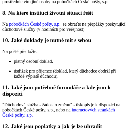
prostřednictvím jiné osoby na pobočkách České pošty, s.p.
8. Na které instituci životní situaci řešit
Na
pobočkách České pošty, s.p.
, se obraťte na přepážky poskytující
důchodové služby (v hodinách pro veřejnost).
10. Jaké doklady je nutné mít s sebou
Na poště předložte:
platný osobní doklad,
ústřižek pro příjemce (doklad, který důchodce obdrží při
každé výplatě důchodu).
11. Jaké jsou potřebné formuláře a kde jsou k
dispozici
"Důchodová služba - žádost o změnu" - tiskopis je k dispozici na
pobočkách České pošty, s.p., nebo na
internetových stránkách
České pošty, s.p.
12. Jaké jsou poplatky a jak je lze uhradit