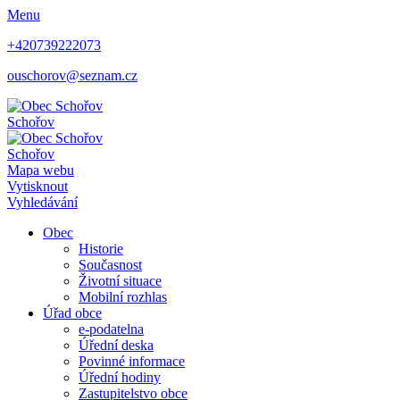
Menu
+420739222073
ouschorov@seznam.cz
Schořov
Schořov
Mapa webu
Vytisknout
Vyhledávání
Obec
Historie
Současnost
Životní situace
Mobilní rozhlas
Úřad obce
e-podatelna
Úřední deska
Povinné informace
Úřední hodiny
Zastupitelstvo obce