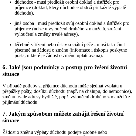
důchodce - musí předložit osobní doklad a ústřižek pro
příjemce (doklad, který důchodce obdrží při každé výplatě
důchodu),
jiná osoba - musí předložit svůj osobní doklad a ústřižek pro
příjemce (nelze u vyloučení druhého z manželů, zrušení
vyloučení a změny trvalé adresy),
léčebné zařízení nebo ústav sociální péče - musí tak učinit
písemně na žádosti o změnu (informace i tiskopis poskytne
pošta, u které je žádost o změnu uplatňována).
6. Jaké jsou podmínky a postup pro řešení životní
situace
V případě potřeby si příjemce důchodu může sjednat výplatu u
přepážky pošty, dosílku důchodu (např. na chalupu, do nemocnice),
změnu trvalé adresy bydliště, popř. vyloučení druhého z manželů z
přijímání důchodu.
7. Jakým způsobem můžete zahájit řešení životní
situace
Žádost o změnu výplaty důchodu podejte osobně nebo