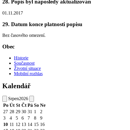
28. Popis byl naposledy aktualizován
01.11.2017
29. Datum konce platnosti popisu
Bez časového omezení.
Obec
Historie
Současnost
Životní situace
Mobilní rozhlas
Kalendář
Srpen
2026
Po
Út
St
Čt
Pá
So
Ne
27
28
29
30
31
1
2
3
4
5
6
7
8
9
10
11
12
13
14
15
16