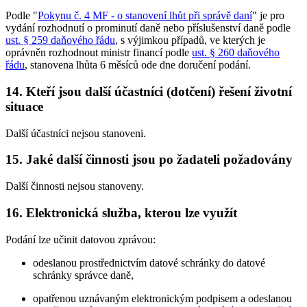
Podle "
Pokynu č. 4 MF - o stanovení lhůt při správě daní
" je pro
vydání rozhodnutí o prominutí daně nebo příslušenství daně podle
ust. § 259 daňového řádu
, s výjimkou případů, ve kterých je
oprávněn rozhodnout ministr financí podle
ust. § 260 daňového
řádu
, stanovena lhůta 6 měsíců ode dne doručení podání.
14. Kteří jsou další účastníci (dotčení) řešení životní
situace
Další účastníci nejsou stanoveni.
15. Jaké další činnosti jsou po žadateli požadovány
Další činnosti nejsou stanoveny.
16. Elektronická služba, kterou lze využít
Podání lze učinit datovou zprávou:
odeslanou prostřednictvím datové schránky do datové
schránky správce daně,
opatřenou uznávaným elektronickým podpisem a odeslanou