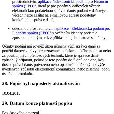
prostřednictvím
aplikace "Elektronická podání pro Finanční
správu (EPO)"
, která je pro podání v daňových věcech
elektronickou podatelnou správce daně; podání v daňových
věcech nelze zasílat na e-mailovou adresu podatelny
konkrétního správce daně,
odeslanou prostřednictvím
aplikace "Elektronická podání pro
Finanční správu (EPO)"
s ověřením identity podatele
způsobem, kterým se lze přihlásit do jeho datové schránky.
Účinky podání má rovněž úkon učiněný vůči správci daně za
použití datové zprávy bez uznávaného elektronického podpisu nebo
za použití jiných přenosových technik, které je správce daně
způsobilý přijmout, pokud je toto podání do 5 dnů ode dne, kdy
došlo správci daně, potvrzeno nebo opakováno některým z výše
uvedených způsobů elektronické komunikace, nebo písemně, popř.
ústně do protokolu.
28. Popis byl naposledy aktualizován
10.04.2015
29. Datum konce platnosti popisu
Bez časového omezení.