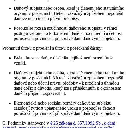
Daňový subjekt nebo osoba, která je členem jeho statutárního
orgánu, v posledních 3 letech závažným způsobem neporušil
daňové nebo účetní právní předpisy.
Posoudí se rozsah součinnosti daňového subjektu v rámci
postupu vedoucího k doměření daně z moci úřední a četnost
porušování povinností při správě daní daňovým subjektem.
Prominutí úroku z prodlení a úroku z posečkané částky:
Byla uhrazena daň, v důsledku jejíhož neuhrazení úrok
vznikl.
Daňový subjekt nebo osoba, která je členem jeho statutárního
orgánu, v posledních 3 letech závažným způsobem neporušil
daňové nebo účetní právní předpisy - k prodlení s úhradou
daně došlo z důvodu, který lze s přihlédnutím k okolnostem
daného případu ospravedlnit.
Ekonomické nebo sociální poměry daňového subjektu
zakládají tvrdost uplatněného úroku a posoudí se četnost
porušování povinností při správě daní daňovým subjektem.
C. Podmínky stanovené v
§ 25 zákona č. 357/1992 Sb., o dani