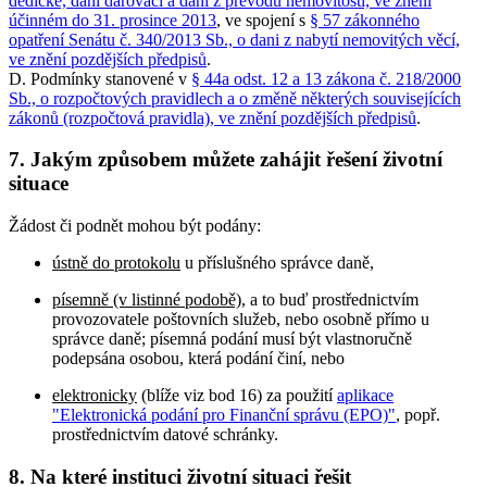
dědické, dani darovací a dani z převodu nemovitostí, ve znění
účinném do 31. prosince 2013
, ve spojení s
§ 57 zákonného
opatření Senátu č. 340/2013 Sb., o dani z nabytí nemovitých věcí,
ve znění pozdějších předpisů
.
D. Podmínky stanovené v
§ 44a odst. 12 a 13 zákona č. 218/2000
Sb., o rozpočtových pravidlech a o změně některých souvisejících
zákonů (rozpočtová pravidla), ve znění pozdějších předpisů
.
7. Jakým způsobem můžete zahájit řešení životní
situace
Žádost či podnět mohou být podány:
ústně do protokolu
u příslušného správce daně,
písemně (v listinné podobě)
, a to buď prostřednictvím
provozovatele poštovních služeb, nebo osobně přímo u
správce daně; písemná podání musí být vlastnoručně
podepsána osobou, která podání činí, nebo
elektronicky
(blíže viz bod 16) za použití
aplikace
"Elektronická podání pro Finanční správu (EPO)"
, popř.
prostřednictvím datové schránky.
8. Na které instituci životní situaci řešit