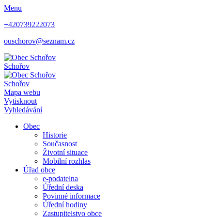
Menu
+420739222073
ouschorov@seznam.cz
Schořov
Schořov
Mapa webu
Vytisknout
Vyhledávání
Obec
Historie
Současnost
Životní situace
Mobilní rozhlas
Úřad obce
e-podatelna
Úřední deska
Povinné informace
Úřední hodiny
Zastupitelstvo obce