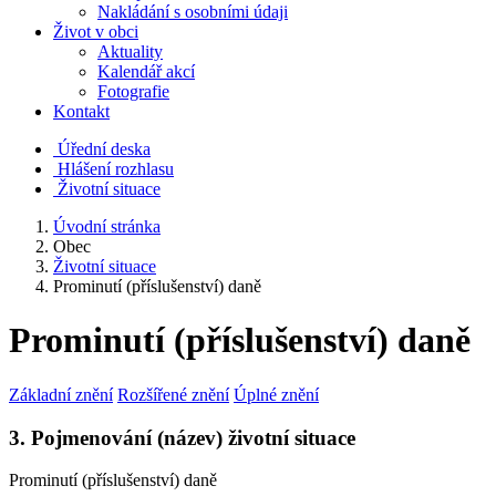
Nakládání s osobními údaji
Život v obci
Aktuality
Kalendář akcí
Fotografie
Kontakt
Úřední deska
Hlášení rozhlasu
Životní situace
Úvodní stránka
Obec
Životní situace
Prominutí (příslušenství) daně
Prominutí (příslušenství) daně
Základní znění
Rozšířené znění
Úplné znění
3. Pojmenování (název) životní situace
Prominutí (příslušenství) daně