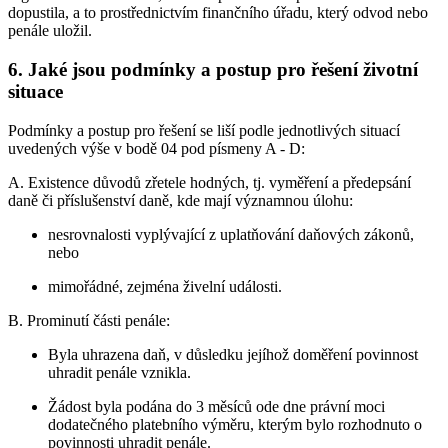
dopustila, a to prostřednictvím finančního úřadu, který odvod nebo
penále uložil.
6. Jaké jsou podmínky a postup pro řešení životní
situace
Podmínky a postup pro řešení se liší podle jednotlivých situací
uvedených výše v bodě 04 pod písmeny A - D:
A. Existence důvodů zřetele hodných, tj. vyměření a předepsání
daně či příslušenství daně, kde mají významnou úlohu:
nesrovnalosti vyplývající z uplatňování daňových zákonů,
nebo
mimořádné, zejména živelní události.
B. Prominutí části penále:
Byla uhrazena daň, v důsledku jejíhož doměření povinnost
uhradit penále vznikla.
Žádost byla podána do 3 měsíců ode dne právní moci
dodatečného platebního výměru, kterým bylo rozhodnuto o
povinnosti uhradit penále.