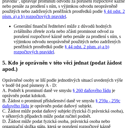
pravidla", upravuje prominutí odvodu za porušení rozpočtové kázně
nebo penále za prodlení s ním, s výjimkou odvodu neoprávněně
použitých nebo zadržených peněžních prostředků podle
§ 44 odst. 2
písm. a) a b) rozpočtových pravidel
.
Generální finanční ředitelství může z důvodů hodných
zvláštního zřetele zcela nebo zčásti prominout odvod za
porušení rozpočtové kázně nebo penále za prodlení s ním, s
výjimkou odvodu neoprávněně použitých nebo zadržených
peněžních prostředků podle
§ 44 odst. 2 písm. a) a b)
rozpočtových pravidel
.
5. Kdo je oprávněn v této věci jednat (podat žádost
apod.)
Oprávněné osoby se liší podle jednotlivých situací uvedených výše
v bodě 04 pod písmeny A - D:
A. Podnět k prominutí daně ve smyslu
§ 260 daňového řádu
je
oprávněn podat kdokoli.
B. Žádost o prominutí příslušenství daně ve smyslu
§ 259a - 259c
daňového řádu
je oprávněn podat daňový subjekt.
C. Žádost může podat daňový subjekt (fyzická či právnická osoba),
v některých případech může podat ručitel podnět.
D. Žádost může podat fyzická osoba, právnická osoba nebo
organizační složka státu, která se porušení rozpočtové kázně