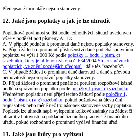
Předepsané formuláře nejsou stanoveny.
12. Jaké jsou poplatky a jak je lze uhradit
Poplatková povinnost se liší podle jednotlivých situací uvedených
výše v bodě 04 pod písmeny A - D:
A. V případě podnětu k prominutí daně nejsou poplatky stanoveny.
B. Přijetí žádosti o prominutí příslušenství daně podléhá správnímu
poplatku ve výši 1 000 Kč podle
položky 1, bodu 1 písm. c)
sazebníku, který je přílohou zákona č. 634/2004 Sb., o správních
poplatcích, ve znění pozdějších předpisů
- dále též "sazebník".
C. V případě žádosti o prominutí daně darovací a daně z převodu
nemovitostí nejsou správní poplatky stanoveny.
D. Přijetí žádosti o prominutí penále za porušení rozpočtové kázně
podléhá správnímu poplatku podle
položky 1 písm. c) sazebníku
.
Předmětem poplatku není přijetí těchto žádostí podle
položky 1,
bodu 1 písm. c) a g) sazebníku
, pokud požadovaná úleva činí
trojnásobek nebo méně než trojnásobek stanovené sazby poplatku.
Poplatek lze uhradit např. vylepením kolkové známky na žádost či
uhradit v hotovosti na pokladně územního pracoviště finančního
úřadu, pokud rozhodnutí o prominutí vydává finanční úřad.
13. Jaké jsou lhůty pro vyřízení