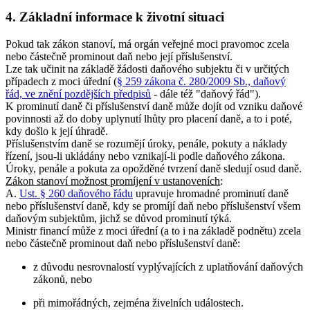
4. Základní informace k životní situaci
Pokud tak zákon stanoví, má orgán veřejné moci pravomoc zcela
nebo částečně prominout daň nebo její příslušenství.
Lze tak učinit na základě žádosti daňového subjektu či v určitých
případech z moci úřední (
§ 259 zákona č. 280/2009 Sb., daňový
řád, ve znění pozdějších předpisů
- dále též "daňový řád").
K prominutí daně či příslušenství daně může dojít od vzniku daňové
povinnosti až do doby uplynutí lhůty pro placení daně, a to i poté,
kdy došlo k její úhradě.
Příslušenstvím daně se rozumějí úroky, penále, pokuty a náklady
řízení, jsou-li ukládány nebo vznikají-li podle daňového zákona.
Úroky, penále a pokuta za opožděné tvrzení daně sledují osud daně.
Zákon stanoví možnost promíjení v ustanoveních
:
A.
Ust. § 260 daňového řádu
upravuje hromadné prominutí daně
nebo příslušenství daně, kdy se promíjí daň nebo příslušenství všem
daňovým subjektům, jichž se důvod prominutí týká.
Ministr financí může z moci úřední (a to i na základě podnětu) zcela
nebo částečně prominout daň nebo příslušenství daně:
z důvodu nesrovnalostí vyplývajících z uplatňování daňových
zákonů, nebo
při mimořádných, zejména živelních událostech.