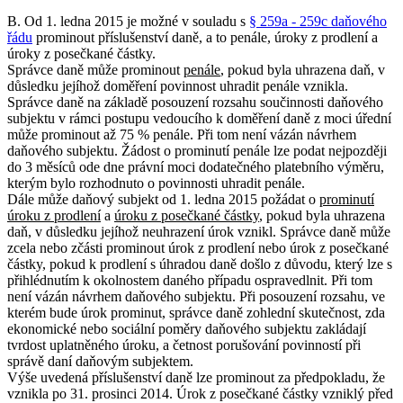
B. Od 1. ledna 2015 je možné v souladu s
§ 259a - 259c daňového
řádu
prominout příslušenství daně, a to penále, úroky z prodlení a
úroky z posečkané částky.
Správce daně může prominout
penále
, pokud byla uhrazena daň, v
důsledku jejíhož doměření povinnost uhradit penále vznikla.
Správce daně na základě posouzení rozsahu součinnosti daňového
subjektu v rámci postupu vedoucího k doměření daně z moci úřední
může prominout až 75 % penále. Při tom není vázán návrhem
daňového subjektu. Žádost o prominutí penále lze podat nejpozději
do 3 měsíců ode dne právní moci dodatečného platebního výměru,
kterým bylo rozhodnuto o povinnosti uhradit penále.
Dále může daňový subjekt od 1. ledna 2015 požádat o
prominutí
úroku z prodlení
a
úroku z posečkané částky
, pokud byla uhrazena
daň, v důsledku jejíhož neuhrazení úrok vznikl. Správce daně může
zcela nebo zčásti prominout úrok z prodlení nebo úrok z posečkané
částky, pokud k prodlení s úhradou daně došlo z důvodu, který lze s
přihlédnutím k okolnostem daného případu ospravedlnit. Při tom
není vázán návrhem daňového subjektu. Při posouzení rozsahu, ve
kterém bude úrok prominut, správce daně zohlední skutečnost, zda
ekonomické nebo sociální poměry daňového subjektu zakládají
tvrdost uplatněného úroku, a četnost porušování povinností při
správě daní daňovým subjektem.
Výše uvedená příslušenství daně lze prominout za předpokladu, že
vznikla po 31. prosinci 2014. Úrok z posečkané částky vzniklý před