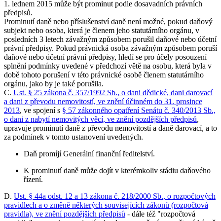
1. lednem 2015 může být prominut podle dosavadních právních
předpisů.
Prominutí daně nebo příslušenství daně není možné, pokud daňový
subjekt nebo osoba, která je členem jeho statutárního orgánu, v
posledních 3 letech závažným způsobem porušil daňové nebo účetní
právní předpisy. Pokud právnická osoba závažným způsobem poruší
daňové nebo účetní právní předpisy, hledí se pro účely posouzení
splnění podmínky uvedené v předchozí větě na osobu, která byla v
době tohoto porušení v této právnické osobě členem statutárního
orgánu, jako by je také porušila.
C.
Ust. § 25 zákona č. 357/1992 Sb., o dani dědické, dani darovací
a dani z převodu nemovitostí, ve znění účinném do 31. prosince
2013
, ve spojení s
§ 57 zákonného opatření Senátu č. 340/2013 Sb.,
o dani z nabytí nemovitých věcí, ve znění pozdějších předpisů
,
upravuje prominutí daně z převodu nemovitostí a daně darovací, a to
za podmínek v tomto ustanovení uvedených.
Daň promíjí Generální finanční ředitelství.
K prominutí daně může dojít v kterémkoliv stádiu daňového
řízení.
D.
Ust. § 44a odst. 12 a 13 zákona č. 218/2000 Sb., o rozpočtových
pravidlech a o změně některých souvisejících zákonů (rozpočtová
pravidla), ve znění pozdějších předpisů
- dále též "rozpočtová