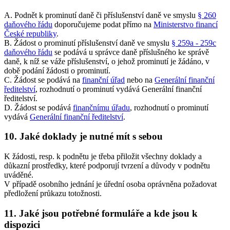
A. Podnět k prominutí daně či příslušenství daně ve smyslu
§ 260
daňového řádu
doporučujeme podat přímo na
Ministerstvo financí
České republiky
.
B. Žádost o prominutí příslušenství daně ve smyslu
§ 259a - 259c
daňového řádu
se podává u správce daně příslušného ke správě
daně, k níž se váže příslušenství, o jehož prominutí je žádáno, v
době podání žádosti o prominutí.
C. Žádost se podává na
finanční úřad
nebo na
Generální finanční
ředitelství
, rozhodnutí o prominutí vydává Generální finanční
ředitelství.
D. Žádost se podává
finančnímu úřadu
, rozhodnutí o prominutí
vydává
Generální finanční ředitelství
.
10. Jaké doklady je nutné mít s sebou
K žádosti, resp. k podnětu je třeba přiložit všechny doklady a
důkazní prostředky, které podporují tvrzení a důvody v podnětu
uváděné.
V případě osobního jednání je úřední osoba oprávněna požadovat
předložení průkazu totožnosti.
11. Jaké jsou potřebné formuláře a kde jsou k
dispozici