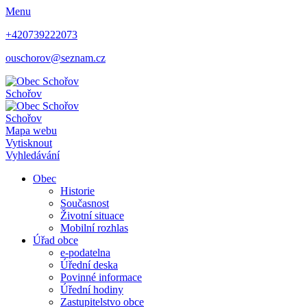
Menu
+420739222073
ouschorov@seznam.cz
Schořov
Schořov
Mapa webu
Vytisknout
Vyhledávání
Obec
Historie
Současnost
Životní situace
Mobilní rozhlas
Úřad obce
e-podatelna
Úřední deska
Povinné informace
Úřední hodiny
Zastupitelstvo obce