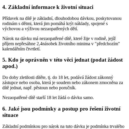
4. Základní informace k životní situaci
Přídavek na dítě je základní, dlouhodobou dávkou, poskytovanou
rodinám s dětmi, která jim pomáhá krýt náklady, spojené s
výchovou a výživou nezaopatřených dětí.
Nárok na dávku má nezaopatřené dítě, které žije v rodině, jejíž
příjem nepřesáhne 2,4násobek životního minima v "předchozím"
kalendářním čtvrtletí.
5. Kdo je oprávněn v této věci jednat (podat žádost
apod.)
Do doby zletilosti dítěte, tj. do 18 let, podává žádost zákonný
zástupce nebo osoba, která je soudem nebo zákonem zmocněna za
dítě jednat, např. pěstoun nebo poručník.
Nezaopatřené dítě starší 18 let žádá o dávku samo.
6. Jaké jsou podmínky a postup pro řešení životní
situace
Základní podmínkou pro nárok na tuto dávku je podmínka trvalého