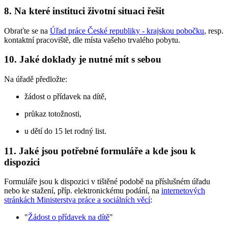
8. Na které instituci životní situaci řešit
Obraťte se na
Úřad práce České republiky - krajskou pobočku
, resp.
kontaktní pracoviště, dle místa vašeho trvalého pobytu.
10. Jaké doklady je nutné mít s sebou
Na úřadě předložte:
žádost o přídavek na dítě,
průkaz totožnosti,
u dětí do 15 let rodný list.
11. Jaké jsou potřebné formuláře a kde jsou k
dispozici
Formuláře jsou k dispozici v tištěné podobě na příslušném úřadu
nebo ke stažení, příp. elektronickému podání, na
internetových
stránkách Ministerstva práce a sociálních věcí
:
"
Žádost o přídavek na dítě
"