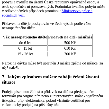
pobytu a bydliště na území České republiky oprávněné osoby a
osob společně s ní posuzovaných. Podmínku trvalého pobytu může
v odůvodněných případech prominout
Ministerstvo práce a
sociálních věcí
.
Přídavek na dítě je poskytován ve třech výších podle věku
nezaopatřeného dítěte.
Věk nezaopatřeného dítěte
Přídavek na dítě (měsíčně)
do 6 let
500 Kč
6 - 15 let
610 Kč
15 - 26 let
700 Kč
Nárok na dávku může být uplatněn 3 měsíce zpětně od měsíce, za
nějž náleží.
7. Jakým způsobem můžete zahájit řešení životní
situace
Podejte písemnou žádost o přídavek na dítě na předepsaném
formuláři (na originálním nebo z internetových stránek vytištěném
tiskopisu, příp. elektronicky, pokud vlastníte certifikát pro
elektronický podpis) na příslušný úřad.