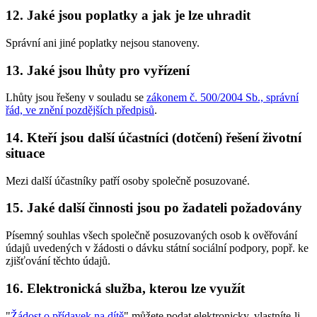
12. Jaké jsou poplatky a jak je lze uhradit
Správní ani jiné poplatky nejsou stanoveny.
13. Jaké jsou lhůty pro vyřízení
Lhůty jsou řešeny v souladu se
zákonem č. 500/2004 Sb., správní
řád, ve znění pozdějších předpisů
.
14. Kteří jsou další účastníci (dotčení) řešení životní
situace
Mezi další účastníky patří osoby společně posuzované.
15. Jaké další činnosti jsou po žadateli požadovány
Písemný souhlas všech společně posuzovaných osob k ověřování
údajů uvedených v žádosti o dávku státní sociální podpory, popř. ke
zjišťování těchto údajů.
16. Elektronická služba, kterou lze využít
"
Žádost o přídavek na dítě
" můžete podat elektronicky, vlastníte-li