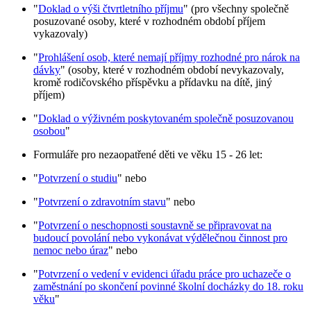
"
Doklad o výši čtvrtletního příjmu
" (pro všechny společně
posuzované osoby, které v rozhodném období příjem
vykazovaly)
"
Prohlášení osob, které nemají příjmy rozhodné pro nárok na
dávky
" (osoby, které v rozhodném období nevykazovaly,
kromě rodičovského příspěvku a přídavku na dítě, jiný
příjem)
"
Doklad o výživném poskytovaném společně posuzovanou
osobou
"
Formuláře pro nezaopatřené děti ve věku 15 - 26 let:
"
Potvrzení o studiu
" nebo
"
Potvrzení o zdravotním stavu
" nebo
"
Potvrzení o neschopnosti soustavně se připravovat na
budoucí povolání nebo vykonávat výdělečnou činnost pro
nemoc nebo úraz
" nebo
"
Potvrzení o vedení v evidenci úřadu práce pro uchazeče o
zaměstnání po skončení povinné školní docházky do 18. roku
věku
"