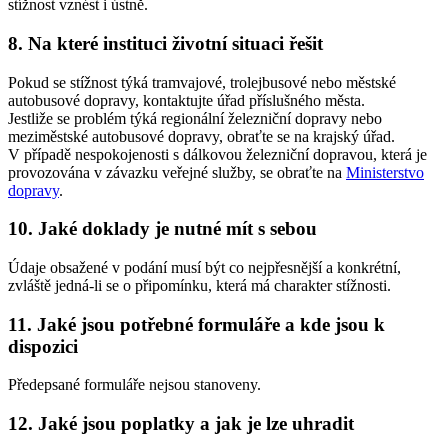
stížnost vznést i ústně.
8. Na které instituci životní situaci řešit
Pokud se stížnost týká tramvajové, trolejbusové nebo městské
autobusové dopravy, kontaktujte úřad příslušného města.
Jestliže se problém týká regionální železniční dopravy nebo
meziměstské autobusové dopravy, obraťte se na krajský úřad.
V případě nespokojenosti s dálkovou železniční dopravou, která je
provozována v závazku veřejné služby, se obraťte na
Ministerstvo
dopravy
.
10. Jaké doklady je nutné mít s sebou
Údaje obsažené v podání musí být co nejpřesnější a konkrétní,
zvláště jedná-li se o připomínku, která má charakter stížnosti.
11. Jaké jsou potřebné formuláře a kde jsou k
dispozici
Předepsané formuláře nejsou stanoveny.
12. Jaké jsou poplatky a jak je lze uhradit