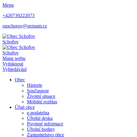
Menu
+420739222073
ouschorov@seznam.cz
Schořov
Schořov
Mapa webu
Vytisknout
Vyhledávání
Obec
Historie
Současnost
Životní situace
Mobilní rozhlas
Úřad obce
e-podatelna
Úřední deska
Povinné informace
Úřední hodiny
Zastupitelstvo obce