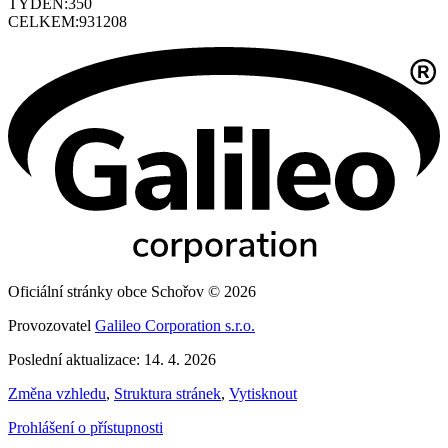
TÝDEN:
350
CELKEM:
931208
Oficiální stránky obce Schořov © 2026
Provozovatel
Galileo Corporation s.r.o.
Poslední aktualizace: 14. 4. 2026
Změna vzhledu
,
Struktura stránek
,
Vytisknout
Prohlášení o přístupnosti