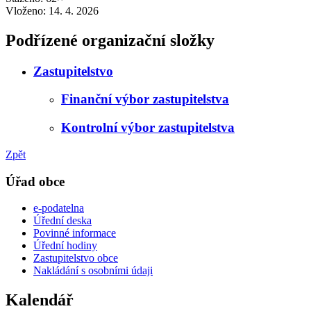
Vloženo:
14. 4. 2026
Podřízené organizační složky
Zastupitelstvo
Finanční výbor zastupitelstva
Kontrolní výbor zastupitelstva
Zpět
Úřad obce
e-podatelna
Úřední deska
Povinné informace
Úřední hodiny
Zastupitelstvo obce
Nakládání s osobními údaji
Kalendář