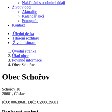
Nakládání s osobními údaji
Život v obci
Aktuality
Kalendář akcí
Fotografie
Kontakt
Úřední deska
Hlášení rozhlasu
Životní situace
Úvodní stránka
Úřad obce
Povinné informace
Obec Schořov
Obec Schořov
Schořov 18
28601, Čáslav
IČO:
00639681
DIČ:
CZ00639681
Bankovní spojení