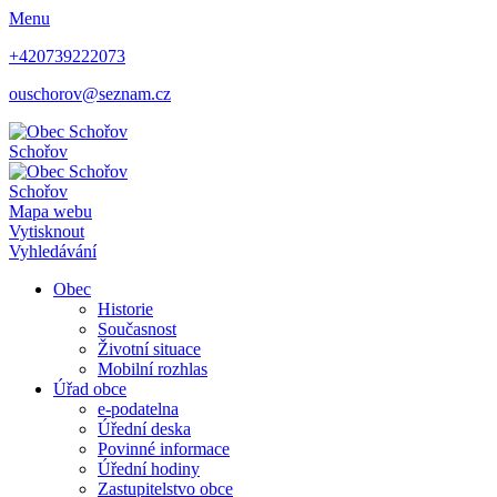
Menu
+420739222073
ouschorov@seznam.cz
Schořov
Schořov
Mapa webu
Vytisknout
Vyhledávání
Obec
Historie
Současnost
Životní situace
Mobilní rozhlas
Úřad obce
e-podatelna
Úřední deska
Povinné informace
Úřední hodiny
Zastupitelstvo obce